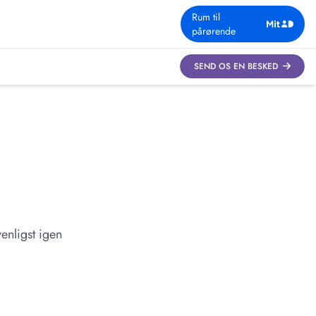
Rum til
pårørende
SEND OS EN BESKED
enligst igen