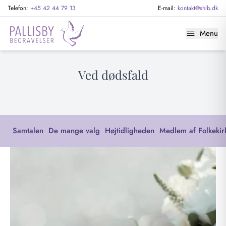
Telefon:
+45 42 44 79 13
E-mail:
kontakt@shlb.dk
Menu
Ved dødsfald
Samtalen
De mange valg
Højtidligheden
Medlem af Folkekir