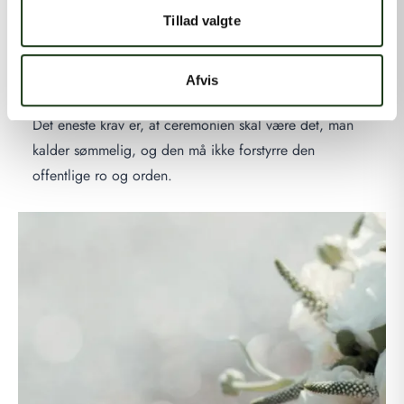
Det er helt op til jer, der arrangerer højtideligheden,
Tillad valgte
hvad den skal indeholde. Noget, der ofte går igen som
faste indslag, er sang og musik. Andre indslag kan
Afvis
være taler, digtoplæsning, billeder eller videoklip.
Det eneste krav er, at ceremonien skal være det, man
kalder sømmelig, og den må ikke forstyrre den
offentlige ro og orden.