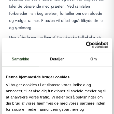
taler de pårørende med præsten. Ved samtalen
forbereder man begravelsen, fortæller om den afdøde
og vælger salmer. Præsten vil oftest også tilbyde støtte
og sjælesorg.
Hvis afdøde var medlem af Den danske Folkekirke, så
holder vi oftest en højtidelighed i kirken i det sogn,
hvor afdøde boede. Vi hjælper gerne med kontakt til
præst og kirke. Derefter skal I som pårørende aftale
Samtykke
Detaljer
Om
selve forløbet i kirken. Personlige oplysninger til en
mindetale gives også til præsten.
Denne hjemmeside bruger cookies
Hvis I som pårørende har ønsker om solosang eller -spil
Vi bruger cookies til at tilpasse vores indhold og
i kirken, så skal dette godkendes af præsten.
annoncer, til at vise dig funktioner til sociale medier og til
at analysere vores trafik. Vi deler også oplysninger om
din brug af vores hjemmeside med vores partnere inden
for sociale medier, annonceringspartnere og