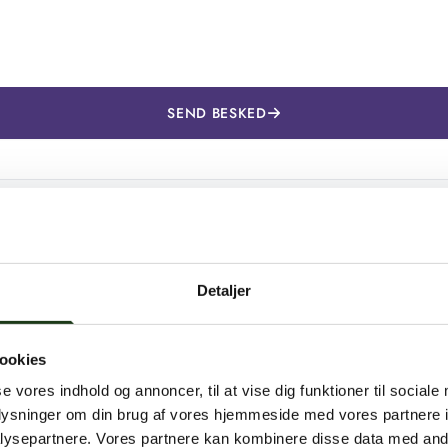
SEND BESKED
Kontaktinformation
+45 42 44 79 13
Detaljer
kontakt@shlb.dk
CVR: 42454974
ookies
se vores indhold og annoncer, til at vise dig funktioner til sociale
oplysninger om din brug af vores hjemmeside med vores partnere i
ysepartnere. Vores partnere kan kombinere disse data med andr