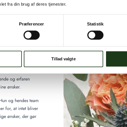
et fra din brug af deres tjenester.
Præferencer
Statistik
aring og
Tillad valgte
t møde nogen, der både
en følelsesmæssigt
lende og erfaren
ine ønsker.
g. Hun og hendes team
for, at intet bliver
lige ønsker, der gør