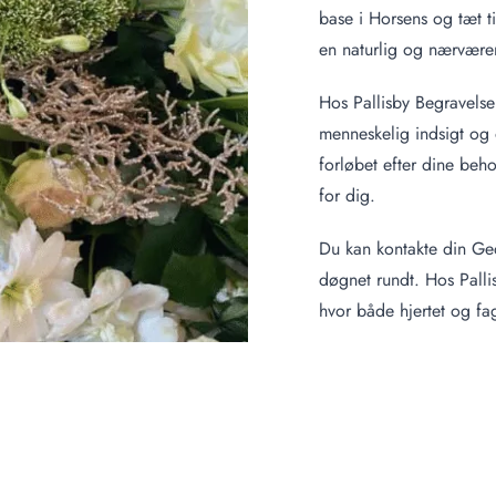
base i Horsens og tæt t
en naturlig og nærværen
Hos Pallisby Begravelse
menneskelig indsigt og o
forløbet efter dine beh
for dig.
Du kan kontakte din Ge
døgnet rundt. Hos Palli
hvor både hjertet og fa