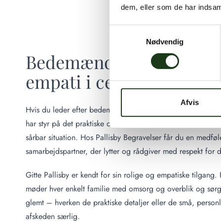
dem, eller som de har indsaml
Samtykkevalg
Nødvendig
Bedemænd Gedved – Erf
empati i centrum
Afvis
Hvis du leder efter bedemænd i Gedved, er det vigtigt a
har styr på det praktiske og som forstår at være til stede i 
sårbar situation. Hos Pallisby Begravelser får du en medfø
samarbejdspartner, der lytter og rådgiver med respekt for d
Gitte Pallisby er kendt for sin rolige og empatiske tilgan
møder hver enkelt familie med omsorg og overblik og sørger 
glemt – hverken de praktiske detaljer eller de små, person
afskeden særlig.