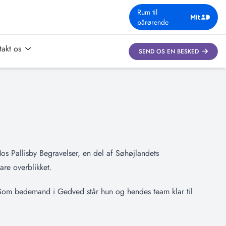
Rum til
pårørende
takt os
SEND OS EN BESKED
os Pallisby Begravelser, en del af Søhøjlandets
are overblikket.
. Som bedemand i Gedved står hun og hendes team klar til