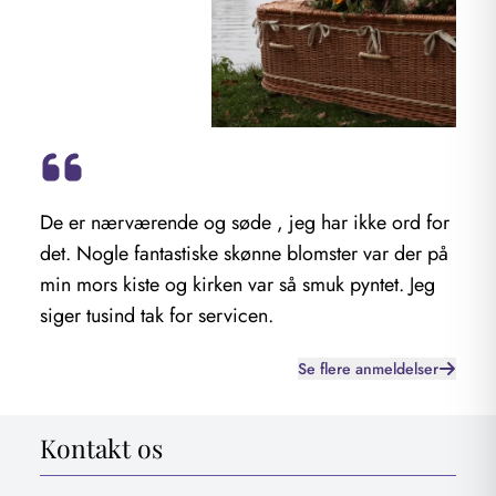
De er nærværende og søde , jeg har ikke ord for
Fr
det. Nogle fantastiske skønne blomster var der på
ti
min mors kiste og kirken var så smuk pyntet. Jeg
ta
siger tusind tak for servicen.
om
ma
Se flere anmeldelser
uu
pr
Kontakt os