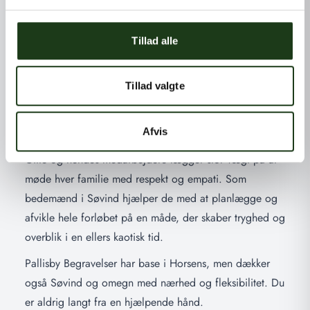
Bedemænd Søvind – Tryghed, respekt og
erfaring
Tillad alle
Når du søger bedemænd i Søvind, er det vigtigt at
møde mennesker, der lytter, forstår og tager ansvar. Hos
Tillad valgte
Pallisby Begravelser bliver du mødt af et erfarent team
med Gitte Pallisby i spidsen – en bedemand, der har
Afvis
hjulpet mange gennem livets sværeste stunder.
Gitte og hendes medarbejdere lægger stor vægt på at
møde hver familie med respekt og empati. Som
bedemænd i Søvind hjælper de med at planlægge og
afvikle hele forløbet på en måde, der skaber tryghed og
overblik i en ellers kaotisk tid.
Pallisby Begravelser har base i Horsens, men dækker
også Søvind og omegn med nærhed og fleksibilitet. Du
er aldrig langt fra en hjælpende hånd.