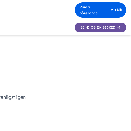
Rum til
pårørende
SEND OS EN BESKED
enligst igen