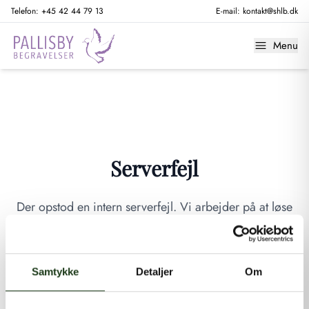
Telefon:
+45 42 44 79 13
E-mail:
kontakt@shlb.dk
Menu
Serverfejl
Der opstod en intern serverfejl. Vi arbejder på at løse
problemet. Prøv venligst igen senere.
GÅ TIL FORSIDEN
Samtykke
Detaljer
Om
Hvis du mener, at dette er en fejl, kan du kontakte os på