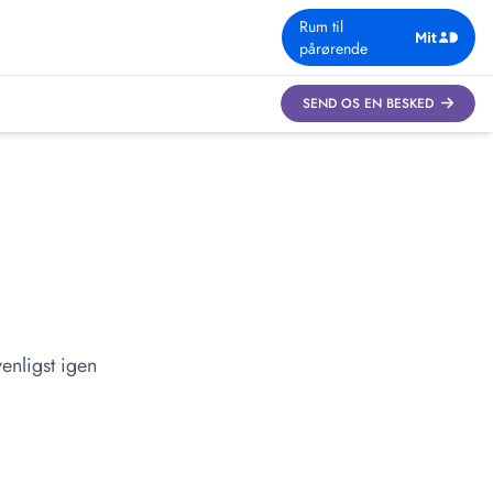
Rum til
pårørende
SEND OS EN BESKED
enligst igen