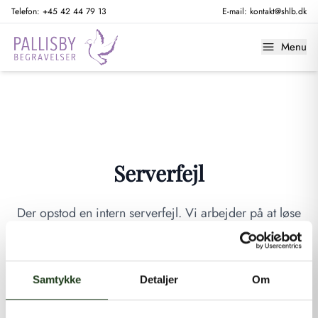
Telefon:
+45 42 44 79 13
E-mail:
kontakt@shlb.dk
Menu
Serverfejl
Der opstod en intern serverfejl. Vi arbejder på at løse
problemet. Prøv venligst igen senere.
GÅ TIL FORSIDEN
Samtykke
Detaljer
Om
Hvis du mener, at dette er en fejl, kan du kontakte os på