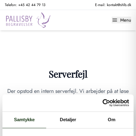
Telefon:
+45 42 44 79 13
E-mail:
kontakt@shlb.dk
Menu
Serverfejl
Der opstod en intern serverfejl. Vi arbejder på at løse
problemet. Prøv venligst igen senere.
GÅ TIL FORSIDEN
Samtykke
Detaljer
Om
Hvis du mener, at dette er en fejl, kan du kontakte os på