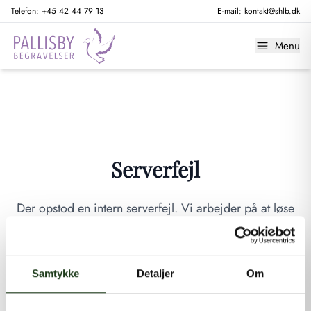
Telefon:
+45 42 44 79 13
E-mail:
kontakt@shlb.dk
Menu
Serverfejl
Der opstod en intern serverfejl. Vi arbejder på at løse
problemet. Prøv venligst igen senere.
GÅ TIL FORSIDEN
Samtykke
Detaljer
Om
Hvis du mener, at dette er en fejl, kan du kontakte os på