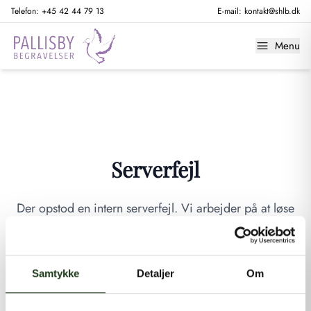
Telefon:
+45 42 44 79 13
E-mail:
kontakt@shlb.dk
Menu
Serverfejl
Der opstod en intern serverfejl. Vi arbejder på at løse
problemet. Prøv venligst igen senere.
GÅ TIL FORSIDEN
Samtykke
Detaljer
Om
Hvis du mener, at dette er en fejl, kan du kontakte os på