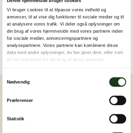
Denne hjemmeside bruger cookies
Hilsner til afdøde og de efterladte
Print hilsner
Vi bruger cookies til at tilpasse vores indhold og
Send en sidste hilsen...
annoncer, til at vise dig funktioner til sociale medier og til
at analysere vores trafik. Vi deler også oplysninger om
Der er endnu ingen hilsner. Bliv den første ❤️
din brug af vores hjemmeside med vores partnere inden
for sociale medier, annonceringspartnere og
Billeder og video
analysepartnere. Vores partnere kan kombinere disse
Upload billede eller video
data med andre oplysninger, du har givet dem, eller som
Der er endnu ingen billeder eller videoer. Bliv den
de har indsamlet fra din brug af deres tjenester.
første ❤️
Log ind
Samtykkevalg
Nødvendig
Præferencer
Statistik