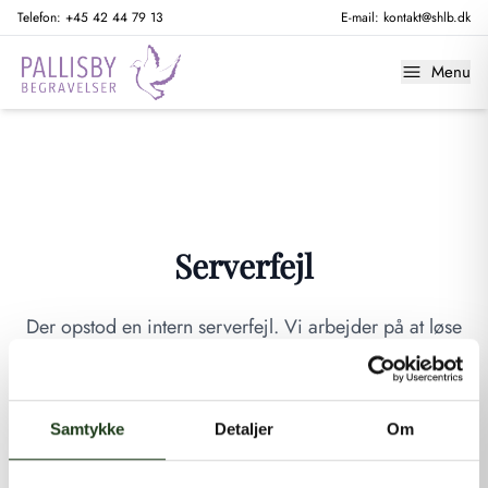
Telefon:
+45 42 44 79 13
E-mail:
kontakt@shlb.dk
Menu
Serverfejl
Der opstod en intern serverfejl. Vi arbejder på at løse
problemet. Prøv venligst igen senere.
GÅ TIL FORSIDEN
Samtykke
Detaljer
Om
Hvis du mener, at dette er en fejl, kan du kontakte os på