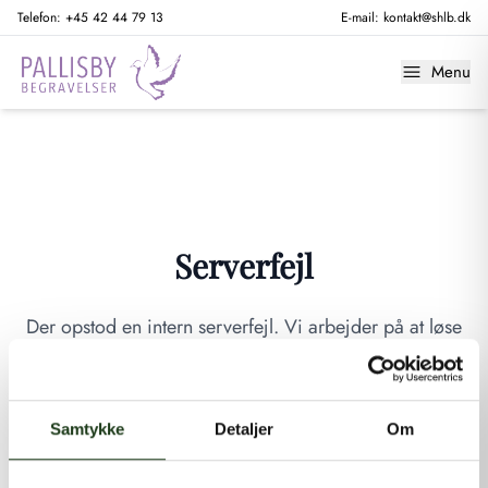
Telefon:
+45 42 44 79 13
E-mail:
kontakt@shlb.dk
Menu
Serverfejl
Der opstod en intern serverfejl. Vi arbejder på at løse
problemet. Prøv venligst igen senere.
GÅ TIL FORSIDEN
Samtykke
Detaljer
Om
Hvis du mener, at dette er en fejl, kan du kontakte os på