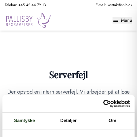
Telefon:
+45 42 44 79 13
E-mail:
kontakt@shlb.dk
Menu
Serverfejl
Der opstod en intern serverfejl. Vi arbejder på at løse
problemet. Prøv venligst igen senere.
GÅ TIL FORSIDEN
Samtykke
Detaljer
Om
Hvis du mener, at dette er en fejl, kan du kontakte os på