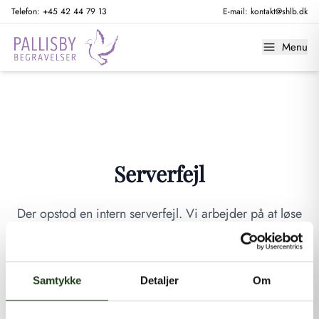
Telefon:
+45 42 44 79 13
E-mail:
kontakt@shlb.dk
Menu
Serverfejl
Der opstod en intern serverfejl. Vi arbejder på at løse
problemet. Prøv venligst igen senere.
GÅ TIL FORSIDEN
Samtykke
Detaljer
Om
Hvis du mener, at dette er en fejl, kan du kontakte os på