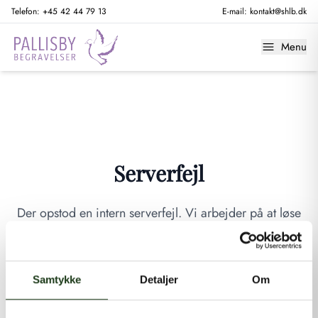
Telefon:
+45 42 44 79 13
E-mail:
kontakt@shlb.dk
Menu
Serverfejl
Der opstod en intern serverfejl. Vi arbejder på at løse
problemet. Prøv venligst igen senere.
GÅ TIL FORSIDEN
Samtykke
Detaljer
Om
Hvis du mener, at dette er en fejl, kan du kontakte os på