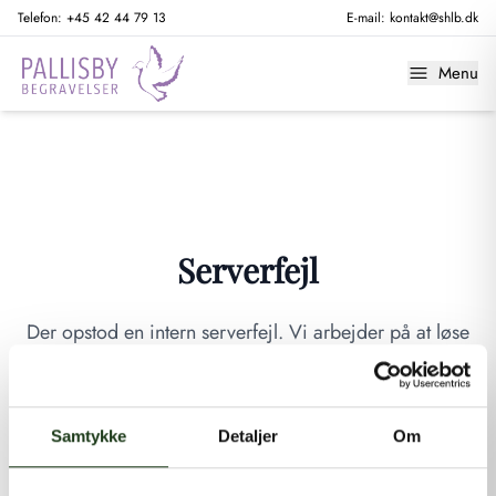
Telefon:
+45 42 44 79 13
E-mail:
kontakt@shlb.dk
Menu
Serverfejl
Der opstod en intern serverfejl. Vi arbejder på at løse
problemet. Prøv venligst igen senere.
GÅ TIL FORSIDEN
Samtykke
Detaljer
Om
Hvis du mener, at dette er en fejl, kan du kontakte os på