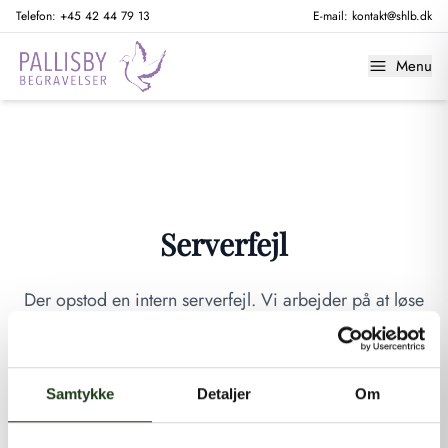
Telefon:
+45 42 44 79 13
E-mail:
kontakt@shlb.dk
Menu
Serverfejl
Der opstod en intern serverfejl. Vi arbejder på at løse
problemet. Prøv venligst igen senere.
GÅ TIL FORSIDEN
Samtykke
Detaljer
Om
Hvis du mener, at dette er en fejl, kan du kontakte os på