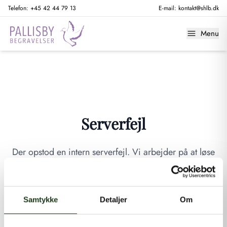
Telefon:
+45 42 44 79 13
E-mail:
kontakt@shlb.dk
Menu
Serverfejl
Der opstod en intern serverfejl. Vi arbejder på at løse
problemet. Prøv venligst igen senere.
GÅ TIL FORSIDEN
Samtykke
Detaljer
Om
Hvis du mener, at dette er en fejl, kan du kontakte os på