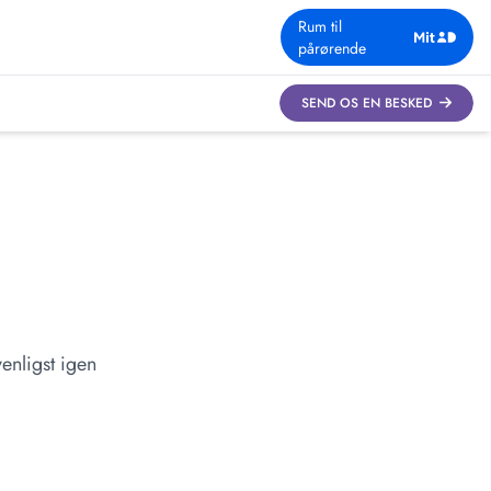
Rum til
pårørende
SEND OS EN BESKED
enligst igen