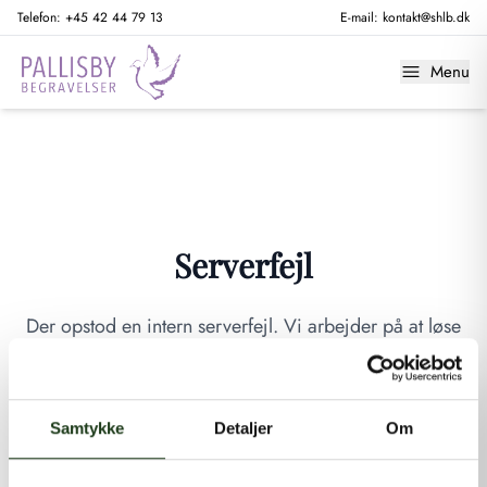
Telefon:
+45 42 44 79 13
E-mail:
kontakt@shlb.dk
Menu
Serverfejl
Der opstod en intern serverfejl. Vi arbejder på at løse
problemet. Prøv venligst igen senere.
GÅ TIL FORSIDEN
Samtykke
Detaljer
Om
Hvis du mener, at dette er en fejl, kan du kontakte os på