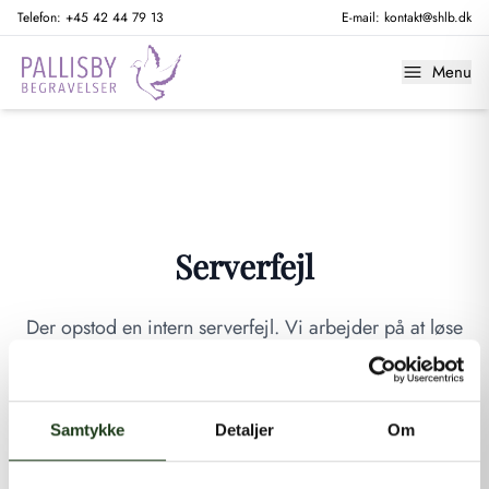
Telefon:
+45 42 44 79 13
E-mail:
kontakt@shlb.dk
Menu
Serverfejl
Der opstod en intern serverfejl. Vi arbejder på at løse
problemet. Prøv venligst igen senere.
GÅ TIL FORSIDEN
Samtykke
Detaljer
Om
Hvis du mener, at dette er en fejl, kan du kontakte os på