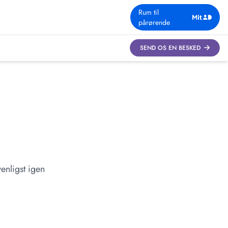
Rum til
pårørende
SEND OS EN BESKED
enligst igen