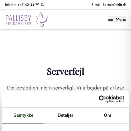
Telefon:
+45 42 44 79 13
E-mail:
kontakt@shlb.dk
Menu
Serverfejl
Der opstod en intern serverfejl. Vi arbejder på at løse
problemet. Prøv venligst igen senere.
GÅ TIL FORSIDEN
Samtykke
Detaljer
Om
Hvis du mener, at dette er en fejl, kan du kontakte os på