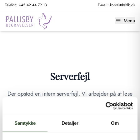
Telefon:
+45 42 44 79 13
E-mail:
kontakt@shlb.dk
Menu
Serverfejl
Der opstod en intern serverfejl. Vi arbejder på at løse
problemet. Prøv venligst igen senere.
GÅ TIL FORSIDEN
Samtykke
Detaljer
Om
Hvis du mener, at dette er en fejl, kan du kontakte os på