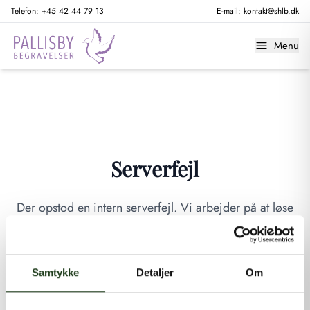
Telefon:
+45 42 44 79 13
E-mail:
kontakt@shlb.dk
Menu
Serverfejl
Der opstod en intern serverfejl. Vi arbejder på at løse
problemet. Prøv venligst igen senere.
GÅ TIL FORSIDEN
Samtykke
Detaljer
Om
Hvis du mener, at dette er en fejl, kan du kontakte os på