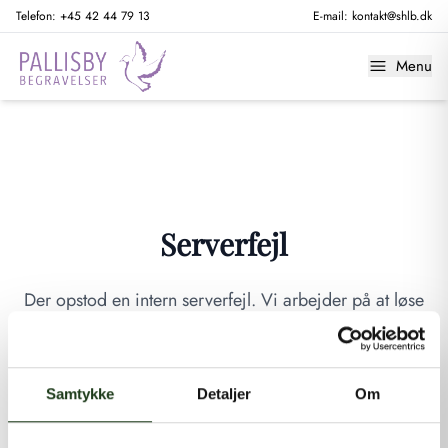
Telefon:
+45 42 44 79 13
E-mail:
kontakt@shlb.dk
Menu
Serverfejl
Der opstod en intern serverfejl. Vi arbejder på at løse
problemet. Prøv venligst igen senere.
GÅ TIL FORSIDEN
Samtykke
Detaljer
Om
Hvis du mener, at dette er en fejl, kan du kontakte os på