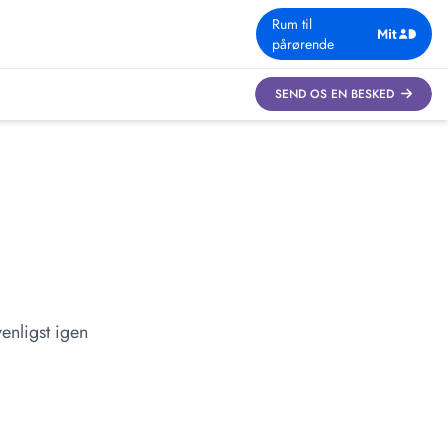
Rum til
pårørende
SEND OS EN BESKED
enligst igen