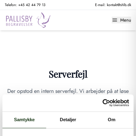
Telefon:
+45 42 44 79 13
E-mail:
kontakt@shlb.dk
Menu
Serverfejl
Der opstod en intern serverfejl. Vi arbejder på at løse
problemet. Prøv venligst igen senere.
GÅ TIL FORSIDEN
Samtykke
Detaljer
Om
Hvis du mener, at dette er en fejl, kan du kontakte os på