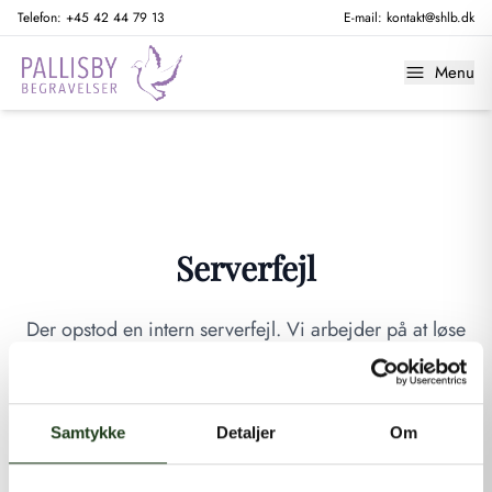
Telefon:
+45 42 44 79 13
E-mail:
kontakt@shlb.dk
Menu
Serverfejl
Der opstod en intern serverfejl. Vi arbejder på at løse
problemet. Prøv venligst igen senere.
GÅ TIL FORSIDEN
Samtykke
Detaljer
Om
Hvis du mener, at dette er en fejl, kan du kontakte os på