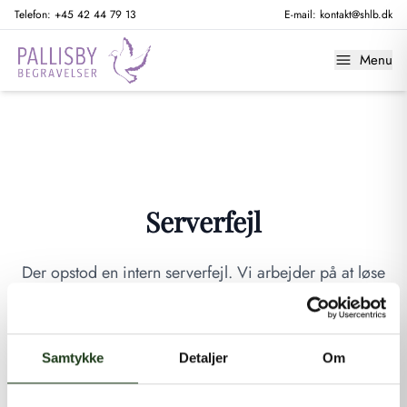
Telefon:
+45 42 44 79 13
E-mail:
kontakt@shlb.dk
Menu
Serverfejl
Der opstod en intern serverfejl. Vi arbejder på at løse
problemet. Prøv venligst igen senere.
GÅ TIL FORSIDEN
Samtykke
Detaljer
Om
Hvis du mener, at dette er en fejl, kan du kontakte os på