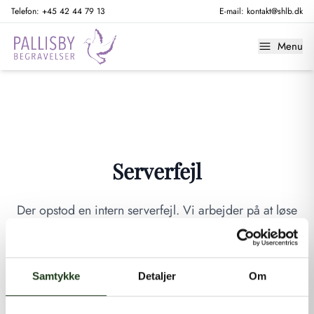
Telefon:
+45 42 44 79 13
E-mail:
kontakt@shlb.dk
Menu
Serverfejl
Der opstod en intern serverfejl. Vi arbejder på at løse
problemet. Prøv venligst igen senere.
GÅ TIL FORSIDEN
Samtykke
Detaljer
Om
Hvis du mener, at dette er en fejl, kan du kontakte os på