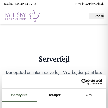
Telefon:
+45 42 44 79 13
E-mail:
kontakt@shlb.dk
Menu
Serverfejl
Der opstod en intern serverfejl. Vi arbejder på at løse
problemet. Prøv venligst igen senere.
GÅ TIL FORSIDEN
Samtykke
Detaljer
Om
Hvis du mener, at dette er en fejl, kan du kontakte os på