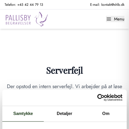
Telefon:
+45 42 44 79 13
E-mail:
kontakt@shlb.dk
Menu
Serverfejl
Der opstod en intern serverfejl. Vi arbejder på at løse
problemet. Prøv venligst igen senere.
GÅ TIL FORSIDEN
Samtykke
Detaljer
Om
Hvis du mener, at dette er en fejl, kan du kontakte os på