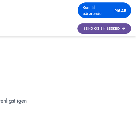
Rum til
pårørende
SEND OS EN BESKED
enligst igen