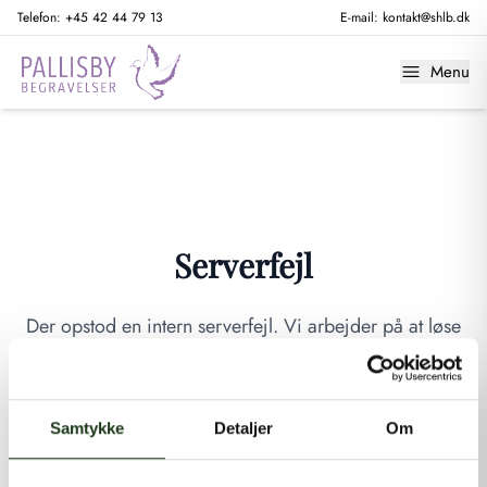
Telefon:
+45 42 44 79 13
E-mail:
kontakt@shlb.dk
Menu
Serverfejl
Der opstod en intern serverfejl. Vi arbejder på at løse
problemet. Prøv venligst igen senere.
GÅ TIL FORSIDEN
Samtykke
Detaljer
Om
Hvis du mener, at dette er en fejl, kan du kontakte os på