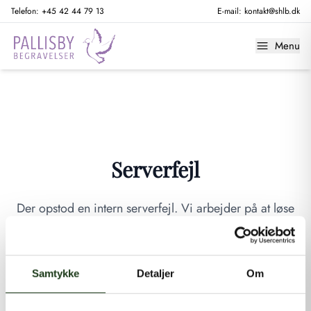
Telefon:
+45 42 44 79 13
E-mail:
kontakt@shlb.dk
Menu
Serverfejl
Der opstod en intern serverfejl. Vi arbejder på at løse
problemet. Prøv venligst igen senere.
GÅ TIL FORSIDEN
Samtykke
Detaljer
Om
Hvis du mener, at dette er en fejl, kan du kontakte os på