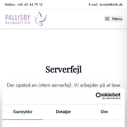
Telefon:
+45 42 44 79 13
E-mail:
kontakt@shlb.dk
Menu
Serverfejl
Der opstod en intern serverfejl. Vi arbejder på at løse
problemet. Prøv venligst igen senere.
GÅ TIL FORSIDEN
Samtykke
Detaljer
Om
Hvis du mener, at dette er en fejl, kan du kontakte os på