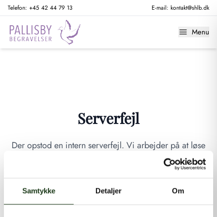
Telefon:
+45 42 44 79 13
E-mail:
kontakt@shlb.dk
Menu
Serverfejl
Der opstod en intern serverfejl. Vi arbejder på at løse
problemet. Prøv venligst igen senere.
GÅ TIL FORSIDEN
Samtykke
Detaljer
Om
Hvis du mener, at dette er en fejl, kan du kontakte os på