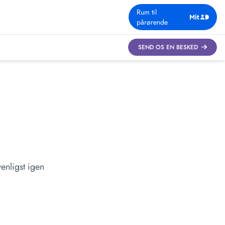
Rum til
pårørende
SEND OS EN BESKED
enligst igen