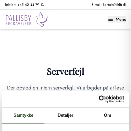
Telefon:
+45 42 44 79 13
E-mail:
kontakt@shlb.dk
Menu
Serverfejl
Der opstod en intern serverfejl. Vi arbejder på at løse
problemet. Prøv venligst igen senere.
GÅ TIL FORSIDEN
Samtykke
Detaljer
Om
Hvis du mener, at dette er en fejl, kan du kontakte os på