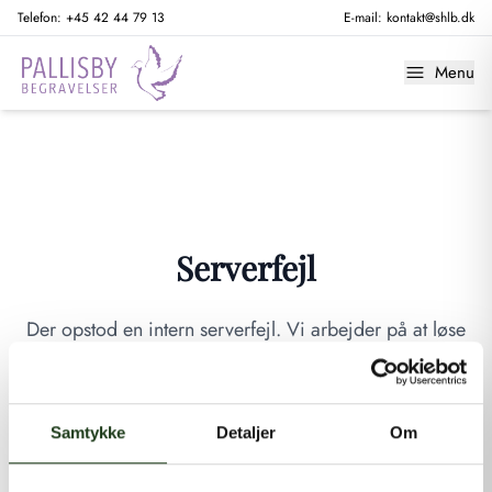
Telefon:
+45 42 44 79 13
E-mail:
kontakt@shlb.dk
Menu
Serverfejl
Der opstod en intern serverfejl. Vi arbejder på at løse
problemet. Prøv venligst igen senere.
GÅ TIL FORSIDEN
Samtykke
Detaljer
Om
Hvis du mener, at dette er en fejl, kan du kontakte os på