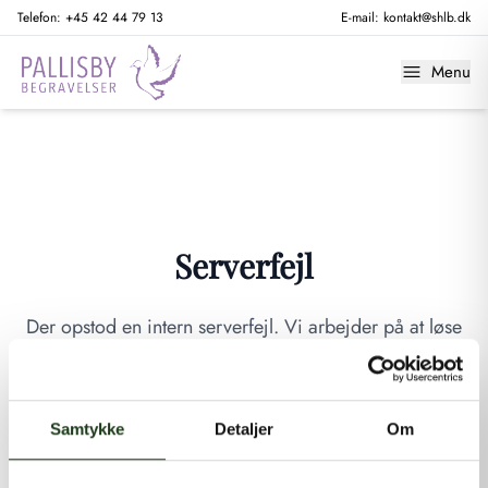
Telefon:
+45 42 44 79 13
E-mail:
kontakt@shlb.dk
Menu
Serverfejl
Der opstod en intern serverfejl. Vi arbejder på at løse
problemet. Prøv venligst igen senere.
GÅ TIL FORSIDEN
Samtykke
Detaljer
Om
Hvis du mener, at dette er en fejl, kan du kontakte os på