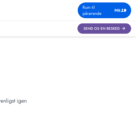
Rum til
pårørende
SEND OS EN BESKED
enligst igen