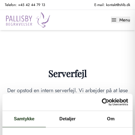
Telefon:
+45 42 44 79 13
E-mail:
kontakt@shlb.dk
Menu
Serverfejl
Der opstod en intern serverfejl. Vi arbejder på at løse
problemet. Prøv venligst igen senere.
GÅ TIL FORSIDEN
Samtykke
Detaljer
Om
Hvis du mener, at dette er en fejl, kan du kontakte os på