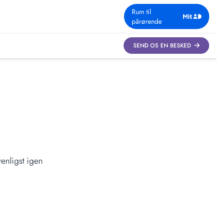
Rum til
pårørende
SEND OS EN BESKED
enligst igen