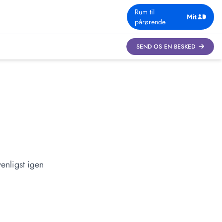
Rum til
pårørende
SEND OS EN BESKED
enligst igen