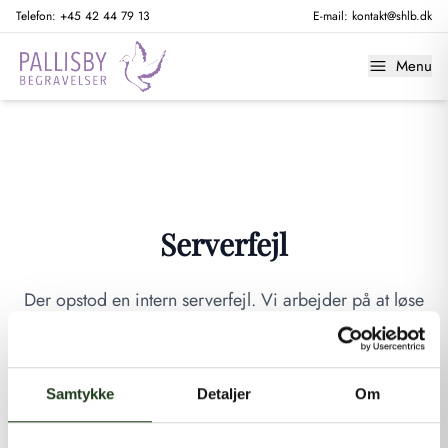
Telefon:
+45 42 44 79 13
E-mail:
kontakt@shlb.dk
Menu
Serverfejl
Der opstod en intern serverfejl. Vi arbejder på at løse
problemet. Prøv venligst igen senere.
GÅ TIL FORSIDEN
Samtykke
Detaljer
Om
Hvis du mener, at dette er en fejl, kan du kontakte os på