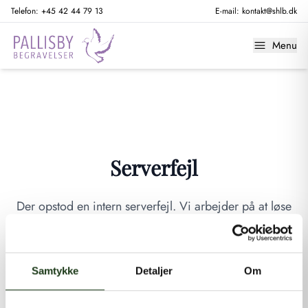
Telefon:
+45 42 44 79 13
E-mail:
kontakt@shlb.dk
Menu
Serverfejl
Der opstod en intern serverfejl. Vi arbejder på at løse
problemet. Prøv venligst igen senere.
GÅ TIL FORSIDEN
Samtykke
Detaljer
Om
Hvis du mener, at dette er en fejl, kan du kontakte os på